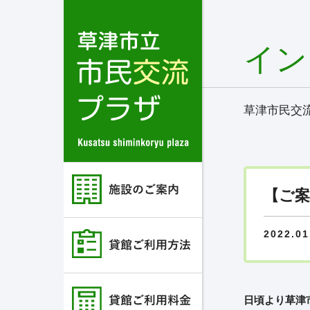
イン
草津市民交
【ご案
2022.01
日頃より草津