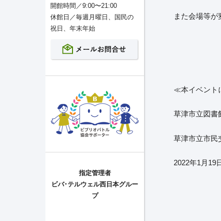
開館時間／9:00〜21:00
また会場等が
休館日／毎週月曜日、国民の
祝日、年末年始
≪本イベント
草津市立図書館（ 
草津市立市民
2022年1月19
指定管理者
ビバ･テルウェル西日本グルー
プ